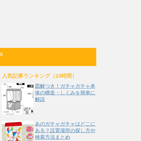
報
人気記事ランキング（24時間）
図解つき！ガチャガチャ本
体の構造・しくみを簡単に
解説
あのガチャガチャはどこに
ある？設置場所の探し方や
検索方法まとめ