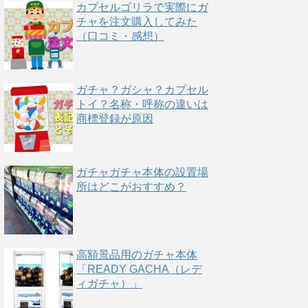
カプセルゴリラで実際にガ
チャを注文購入してみた
（口コミ・感想）
ガチャ？ガシャ？カプセル
トイ？名称・呼称の違いは
商標登録が原因
ガチャガチャ本体の設置場
所はどこがおすすめ？
高額景品用のガチャ本体
「READY GACHA（レデ
ィガチャ）」