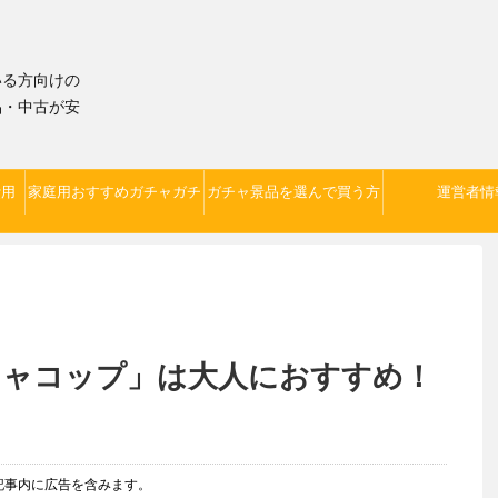
いる方向けの
品・中古が安
費用
家庭用おすすめガチャガチ
ガチャ景品を選んで買う方
運営者情
ャ本体
法
チャコップ」は大人におすすめ！
記事内に広告を含みます。