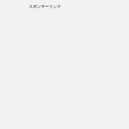
ら
スポンサーリンク
探
す