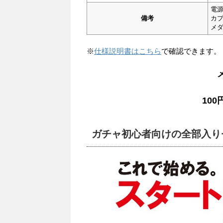
電
備考
カプ
メダ
※
仕様説明書はこちら
で確認できます。
10
ガチャ初心者向けの全部入り