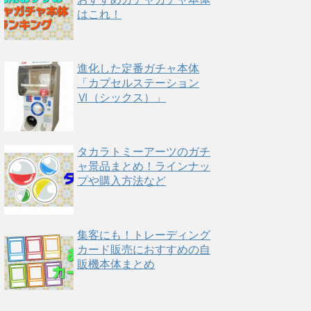
はこれ！
進化した定番ガチャ本体
「カプセルステーション
Ⅵ（シックス）」
タカラトミーアーツのガチ
ャ景品まとめ！ラインナッ
プや購入方法など
集客にも！トレーディング
カード販売におすすめの自
販機本体まとめ