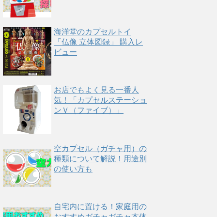
海洋堂のカプセルトイ
「仏像 立体図録」 購入レ
ビュー
お店でもよく見る一番人
気！「カプセルステーショ
ンＶ（ファイブ）」
空カプセル（ガチャ用）の
種類について解説！用途別
の使い方も
自宅内に置ける！家庭用の
おすすめガチャガチャ本体