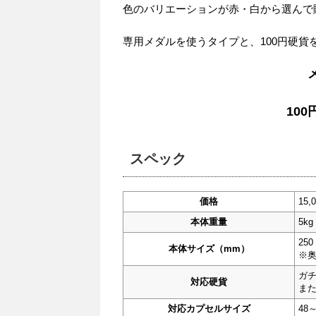
色のバリエーションが赤・白から選んで
専用メダルを使うタイプと、100円硬
10
スペック
価格
15
本体重量
5kg
25
本体サイズ（mm）
※
ガ
対応硬貨
また
対応カプセルサイズ
48