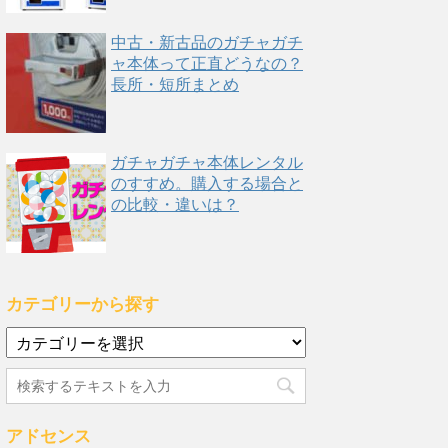
中古・新古品のガチャガチ
ャ本体って正直どうなの？
長所・短所まとめ
ガチャガチャ本体レンタル
のすすめ。購入する場合と
の比較・違いは？
カテゴリーから探す
カ
テ
ゴ
リ
ー
アドセンス
か