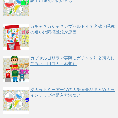
説！用途別の使い方も
ガチャ？ガシャ？カプセルトイ？名称・呼称
の違いは商標登録が原因
カプセルゴリラで実際にガチャを注文購入し
てみた（口コミ・感想）
タカラトミーアーツのガチャ景品まとめ！ラ
インナップや購入方法など