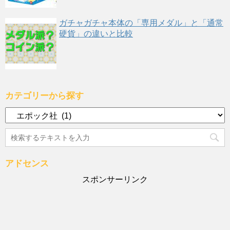
ガチャガチャ本体の「専用メダル」と「通常
硬貨」の違いと比較
カテゴリーから探す
カ
テ
ゴ
リ
ー
アドセンス
か
ら
スポンサーリンク
探
す