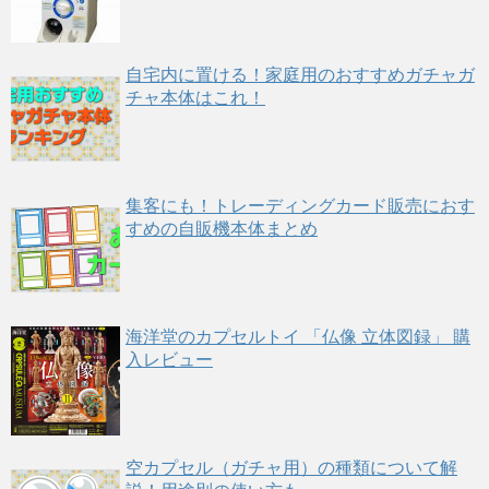
自宅内に置ける！家庭用のおすすめガチャガ
チャ本体はこれ！
集客にも！トレーディングカード販売におす
すめの自販機本体まとめ
海洋堂のカプセルトイ 「仏像 立体図録」 購
入レビュー
空カプセル（ガチャ用）の種類について解