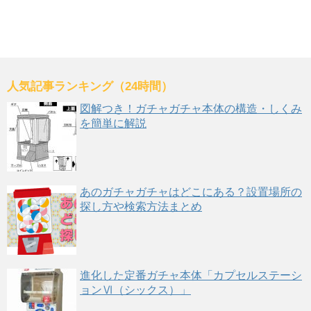
人気記事ランキング（24時間）
図解つき！ガチャガチャ本体の構造・しくみ
を簡単に解説
あのガチャガチャはどこにある？設置場所の
探し方や検索方法まとめ
進化した定番ガチャ本体「カプセルステーシ
ョンⅥ（シックス）」